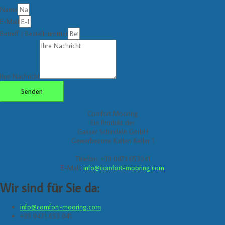
Name
E-Mail
Betreff / Bestellnummer
Ihre Nachricht
Senden
Comfort Mooring
Ein Produkt der
Gasser Schindeln GmbH
Gewerbezone Kalten Keller 1
Telefon: +39 0471 653041
E-Mail:
info@comfort-mooring.com
Wir sind für Sie da:
info@comfort-mooring.com
+39 0471 653 041